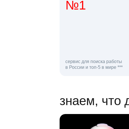
№1
1 мл
сервис для поиска работы
в России и топ-5 в мире ***
откликов на вак
знаем, что 