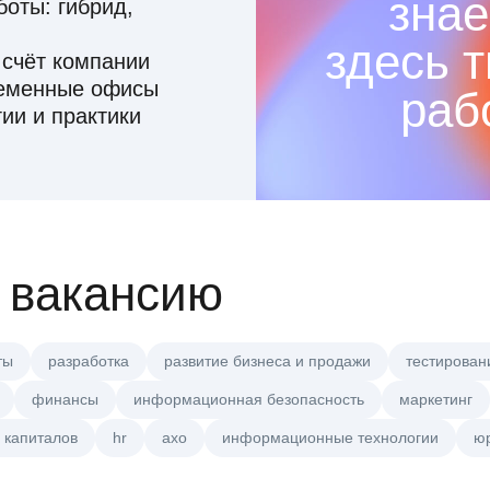
знае
оты: гибрид,
здесь 
 счёт компании
ременные офисы
раб
ии и практики
 вакансию
ты
разработка
развитие бизнеса и продажи
тестирован
финансы
информационная безопасность
маркетинг
 капиталов
hr
axo
информационные технологии
ю