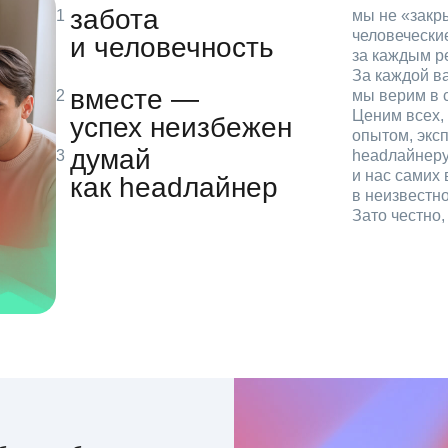
забота
мы не «зак
человечески
и человечность
за каждым р
За каждой в
вместе —
мы верим в с
Ценим всех, 
успех неизбежен
опытом, эксп
думай
headлайнеру
и нас самих 
как headлайнер
в неизвестн
Зато честно