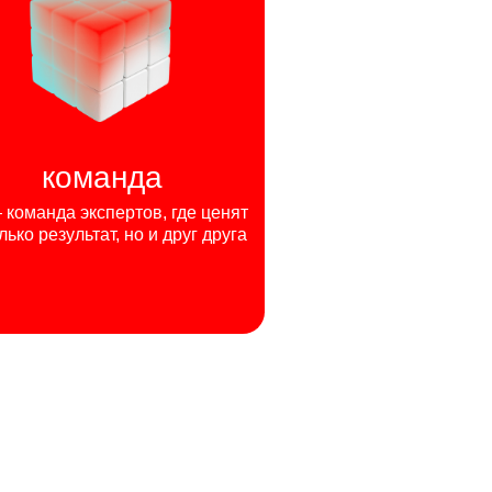
команда
команда экспертов, где ценят
лько результат, но и друг друга