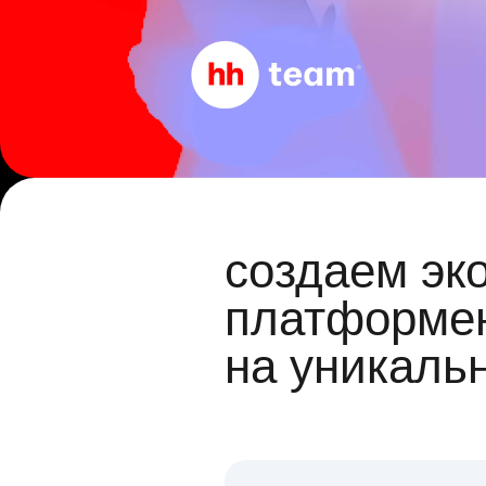
создаем эк
платформен
на уникаль