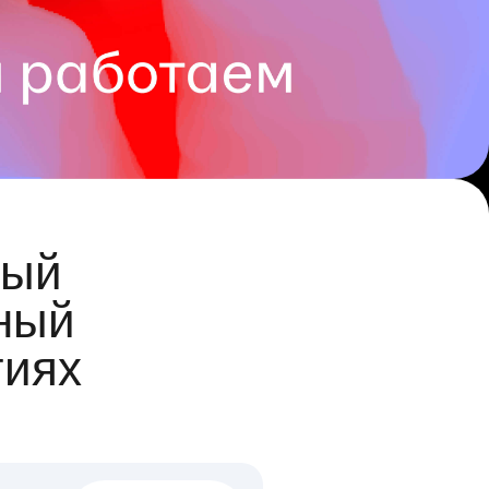
ый
ный
гиях