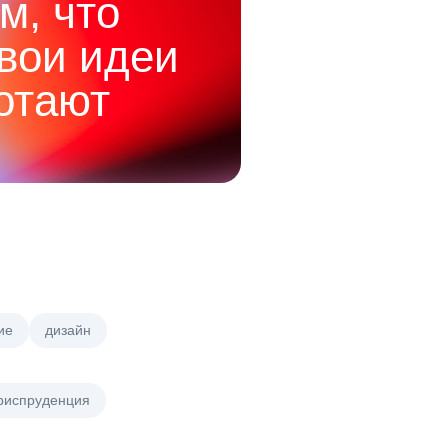
м, что
твои идеи
отают
ие
дизайн
риспруденция