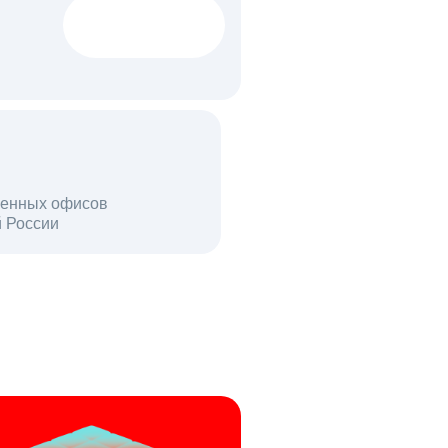
1522 тыс
вакансий
18 млн
енных офисов
й России
пользователей в день