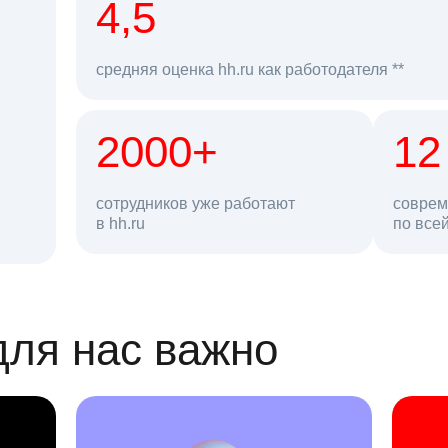
рд
4,5
средняя оценка hh.ru как работодателя **
2000+
68 млн
12
сотрудников уже работают
соврем
в hh.ru
резюме в базе
по все
ансии
для нас важно