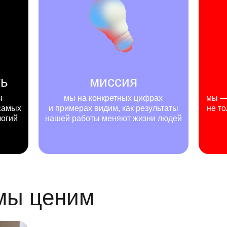
ть
миссия
ы
мы на конкретных цифрах
мы — 
самых
и примерах видим, как результаты
не то
логий
нашей работы меняют жизни людей
 мы ценим