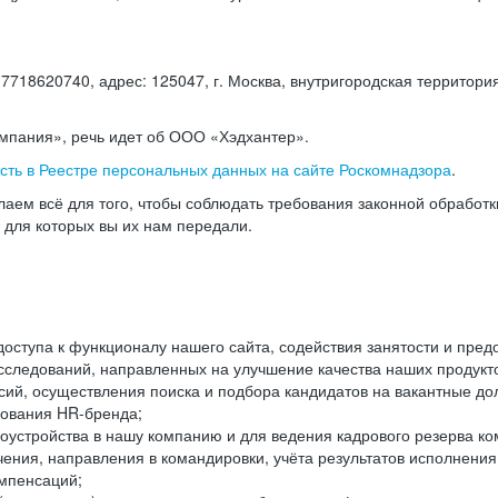
18620740, адрес: 125047, г. Москва, внутригородская территория
омпания», речь идет об ООО «Хэдхантер».
есть в Реестре персональных данных на сайте Роскомнадзора
.
аем всё для того, чтобы соблюдать требования законной обработ
, для которых вы их нам передали.
ступа к функционалу нашего сайта, содействия занятости и пред
следований, направленных на улучшение качества наших продуктов
ий, осуществления поиска и подбора кандидатов на вакантные дол
ования HR-бренда;
оустройства в нашу компанию и для ведения кадрового резерва ко
чения, направления в командировки, учёта результатов исполнени
омпенсаций;