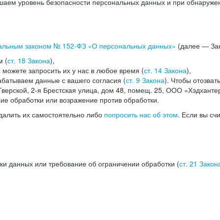
аем уровень безопасности персональных данных и при обнаружени
альным законом №
152-ФЗ
«О персональных данных»
(далее — Зак
м (
ст. 18 Закона
),
можете запросить их у нас в любое время (
ст. 14 Закона
),
абатываем данные с вашего согласия (
ст. 9 Закона
). Чтобы отозват
верской, 2-я Брестская улица, дом 48, помещ. 25, ООО «Хэдханте
ние обработки или возражение против обработки.
далить их самостоятельно либо
попросить нас об этом
. Если вы сч
ки данных или требование об ограничении обработки (
ст. 21 Закон