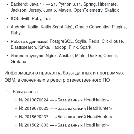
Backend:
Java 17 — 21, Python 3.11, Spring, Hibernate,
Jackson, Jersey, Junit 5, Maven, OpenTelemetry, Skaffold
IOS:
Swift, Ruby, Tuist
Android:
Kotlin, Kotlin Script (kts), Gradle Convention Plugins,
Ruby
Работа с данными:
PostgreSQL, Scylla, Redis, ClickHouse,
Elasticsearch, Kafka, Hadoop, Flink, Spark
Инфраструктура:
Nginx, Ansible, MinIo, Docker, Consul,
Grafana
Информация о правах на базы данных и программах
ЭВМ, включенных в реестр отечественного ПО
Базы данных
№ 2019670024 — «База данных HeadHunter»
№ 2019670023 — «База вакансий HeadHunter»
№ 2018620237 — «База вакансий HeadHunter»
№ 2015621803 — «База данных HeadHunter»