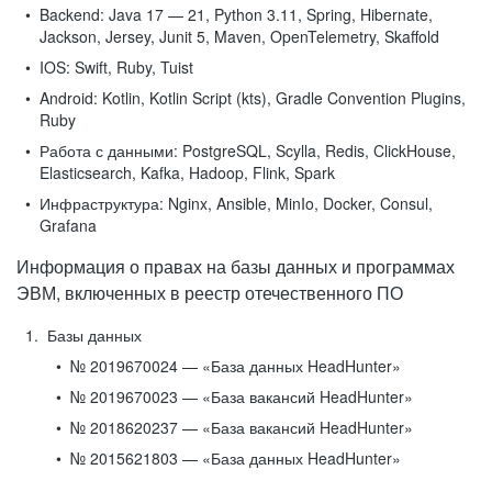
Backend:
Java 17 — 21, Python 3.11, Spring, Hibernate,
Jackson, Jersey, Junit 5, Maven, OpenTelemetry, Skaffold
IOS:
Swift, Ruby, Tuist
Android:
Kotlin, Kotlin Script (kts), Gradle Convention Plugins,
Ruby
Работа с данными:
PostgreSQL, Scylla, Redis, ClickHouse,
Elasticsearch, Kafka, Hadoop, Flink, Spark
Инфраструктура:
Nginx, Ansible, MinIo, Docker, Consul,
Grafana
Информация о правах на базы данных и программах
ЭВМ, включенных в реестр отечественного ПО
Базы данных
№ 2019670024 — «База данных HeadHunter»
№ 2019670023 — «База вакансий HeadHunter»
№ 2018620237 — «База вакансий HeadHunter»
№ 2015621803 — «База данных HeadHunter»