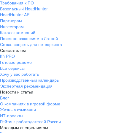
Требования к ПО
pr@ural.hh.ru
Безопасный HeadHunter
HeadHunter API
Краснодар
Партнерам
Инвесторам
ул. Янковского, д. 169, 7 этаж,
Каталог компаний
706 каб.
Поиск по вакансиям в Латной
+7 861 205-55-57
Сетка: соцсеть для нетворкинга
pr@krd.hh.ru
Соискателям
hh PRO
Готовое резюме
Владивосток
Все сервисы
пер. Ланинский д. 4, офис 3.4
Хочу у вас работать
Производственный календарь
+7 423 202-33-28
Экспертная рекомендация
pr@dv.hh.ru
Новости и статьи
Блог
Новосибирск
О компаниях в игровой форме
Жизнь в компании
ул. Большевистская, д. 35,
ИТ-проекты
помещение 21
Рейтинг работодателей России
+7 383 207-94-64
Молодым специалистам