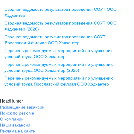
Сводная ведомость результатов проведения СОУТ ООО
Воронеж
Хэдхантер
Сводная ведомость результатов проведения СОУТ ООО
ул. Комиссаржевской, д. 10,
Хэдхантер (2026)
офис 1212
Сводная ведомость результатов проведения СОУТ
+7 473 280-05-05
Ярославский филиал ООО Хэдхантер
pr@vrn.hh.ru
Перечень рекомендуемых мероприятий по улучшению
условий труда ООО Хэдхантер
Казань
Перечень рекомендуемых мероприятий по улучшению
ул. Спартаковская, д. 2А, этаж 3,
условий труда ООО Хэдхантер (2026)
помещение 15
Перечень рекомендуемых мероприятий по улучшению
условий труда Ярославский филиал ООО Хэдхантер
+7 843 212-12-50
pr@kzn.hh.ru
HeadHunter
Размещение вакансий
Екатеринбург
Поиск по резюме
ул. Боевых Дружин, стр. 20,
О компании
5 этаж, офис 505, 521
Наши вакансии
Реклама на сайте
+7 343 226-79-99