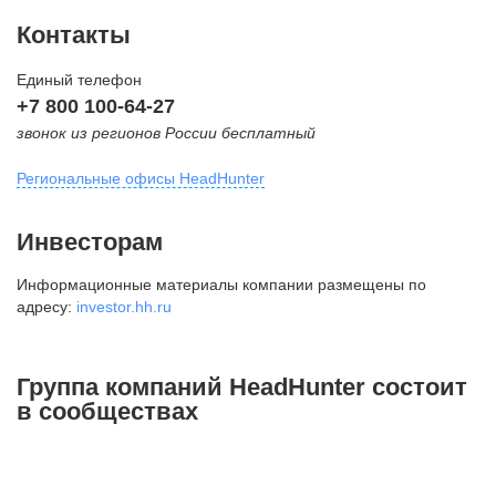
Контакты
Единый телефон
+7 800 100-64-27
звонок из регионов России бесплатный
Региональные офисы HeadHunter
Москва
Инвесторам
внутригородская территория
Информационные материалы компании размещены по
Муниципальный округ Тверской,
адресу:
investor.hh.ru
2-я Брестская ул., д. 48,
помещение 25
+7 495 974-64-27
Группа компаний HeadHunter состоит
+7 495 980-64-27
в сообществах
+7 495 134-92-24
press@hh.ru