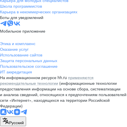
Карьера для молодых специалистов
pr@nsk.hh.ru
Школа программистов
Карьера в некоммерческих организациях
Минск
Боты для уведомлений
пр-т Дзержинского, д. 57,
10 этаж, помещение 45-1
Мобильное приложение
+375 (17)
336-03-02
Этика и комплаенс
pr@rabota.by
Оказание услуг
Использование сайтов
Алматы
Защита персональных данных
Пользовательское соглашение
пр. Абая, д. 151, БЦ Алатау,
ИТ аккредитация
12 этаж, офис 1209
На информационном ресурсе hh.ru
применяются
+7 727 232-13-13
рекомендательные технологии
(информационные технологии
pr@headhunter.com.kz
предоставления информации на основе сбора, систематизации
и анализа сведений, относящихся к предпочтениям пользователей
сети «Интернет», находящихся на территории Российской
Федерации)
Русский